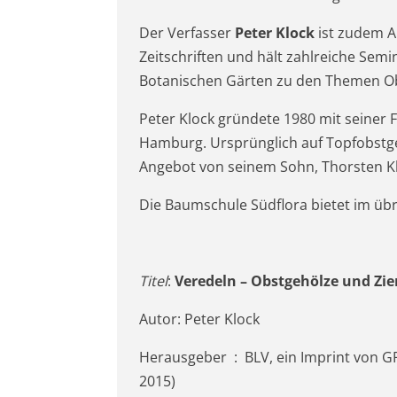
Der Verfasser
Peter Klock
ist zudem A
Zeitschriften und hält zahlreiche Sem
Botanischen Gärten zu den Themen O
Peter Klock gründete 1980 mit seiner 
Hamburg. Ursprünglich auf Topfobstge
Angebot von seinem Sohn, Thorsten Klo
Die Baumschule Südflora bietet im üb
Titel
:
Veredeln – Obstgehölze und Zie
Autor: Peter Klock
Herausgeber ‏ : ‎ BLV, ein Imprint von GRÄFE UND UNZER Verlag GmbH; 3. Edition (7. September
2015)