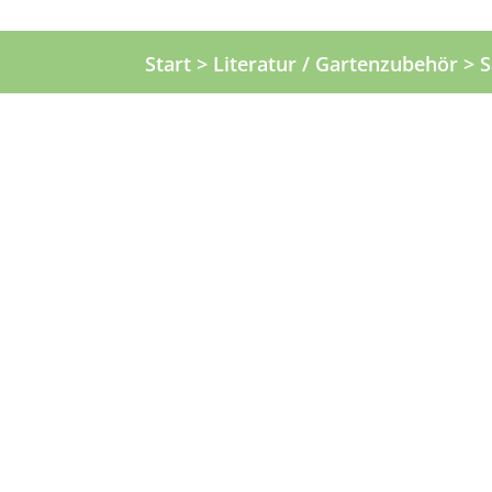
Start
>
Literatur / Gartenzubehör
> S