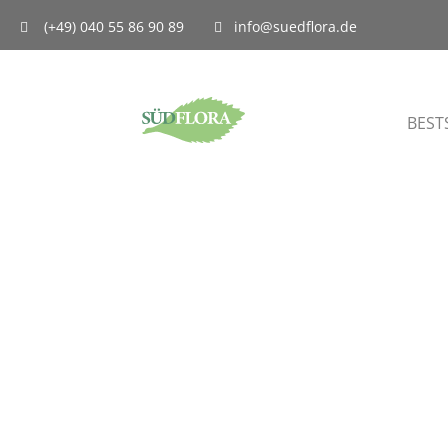
(+49) 040 55 86 90 89
info@suedflora.de
BEST