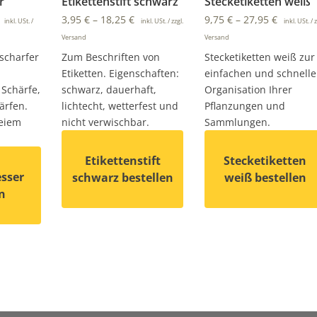
r
Etikettenstift schwarz
Stecketiketten weiß
3,95
€
–
18,25
€
9,75
€
–
27,95
€
inkl. USt. /
inkl. USt. / zzgl.
inkl. USt. / z
Versand
Versand
scharfer
Zum Beschriften von
Stecketiketten weiß zur
Etiketten. Eigenschaften:
einfachen und schnell
Schärfe,
schwarz, dauerhaft,
Organisation Ihrer
ärfen.
lichtecht, wetterfest und
Pflanzungen und
reiem
nicht verwischbar.
Sammlungen.
Etikettenstift
Stecketiketten
sser
schwarz bestellen
weiß bestellen
n
Dieses Produkt weist mehrere Varianten auf. D
Dieses Produkt weist
auf. Die Optionen können auf der Produktseite gewählt wer
 weist mehrere Varianten auf. Die Optionen können auf de