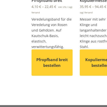
Pfropfband breit
Kopuliermesse
4,10
€
–
22,45
€
35,95
€
–
94,45
€
inkl. USt. / zzgl.
Versand
zzgl. Versand
Veredelungsband für die
Messer mit sehr 
Veredelung von Rosen
Klinge und
und Gehölzen. Auf
langanhaltender 
Kautschuk-Basis,
leicht nachzusch
elastisch,
Klinge aus rostf
verwittertungsfähig.
Stahl.
Pfropfband breit
Kopulierme
bestellen
bestelle
Dieses Produkt weist mehrere Varianten 
Dieses Produkt