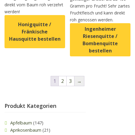
direkt vom Baum roh verzehrt
Gramm pro Frucht! Sehr zartes
werden!
Fruchtfleisch und kann direkt
roh genossen werden.
Honigquitte /
Ingenheimer
Fränkische
Riesenquitte /
Hausquitte bestellen
Bombenquitte
bestellen
Dieses Produkt weist mehrere Varianten auf. Die Option
Dieses Produkt weist mehrer
1
2
3
→
Produkt Kategorien
Apfelbaum
(147)
Aprikosenbaum
(21)