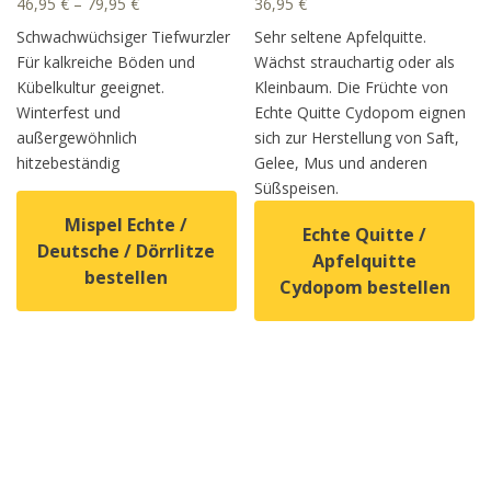
46,95
€
–
79,95
€
36,95
€
Schwachwüchsiger Tiefwurzler
Sehr seltene Apfelquitte.
Für kalkreiche Böden und
Wächst strauchartig oder als
Kübelkultur geeignet.
Kleinbaum. Die Früchte von
Winterfest und
Echte Quitte Cydopom eignen
außergewöhnlich
sich zur Herstellung von Saft,
hitzebeständig
Gelee, Mus und anderen
Süßspeisen.
Mispel Echte /
Echte Quitte /
Deutsche / Dörrlitze
Apfelquitte
bestellen
Cydopom bestellen
Dieses Produkt weist mehrere Varianten auf. Die Option
Dieses Produkt weist mehrer