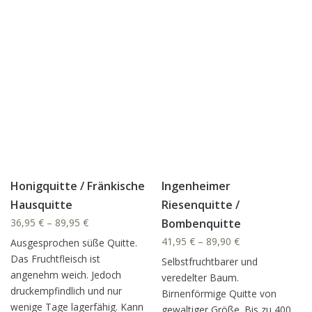
Dieses Produkt weist mehrere Varianten auf. Die Option
Honigquitte / Fränkische
Ingenheimer
Hausquitte
Riesenquitte /
36,95
€
–
89,95
€
Bombenquitte
41,95
€
–
89,90
€
Ausgesprochen süße Quitte.
Das Fruchtfleisch ist
Selbstfruchtbarer und
angenehm weich. Jedoch
veredelter Baum.
druckempfindlich und nur
Birnenförmige Quitte von
wenige Tage lagerfähig. Kann
gewaltiger Größe. Bis zu 400