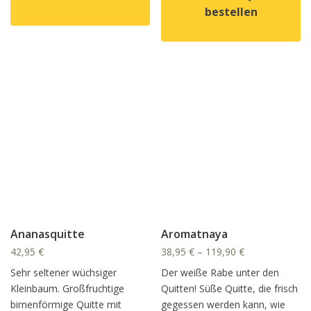
bestellen
Dieses Produkt weist mehrere Varianten auf. Die Option
Dieses Produkt weist mehrer
Ananasquitte
Aromatnaya
42,95
€
38,95
€
–
119,90
€
Sehr seltener wüchsiger
Der weiße Rabe unter den
Kleinbaum. Großfruchtige
Quitten! Süße Quitte, die frisch
birnenförmige Quitte mit
gegessen werden kann, wie