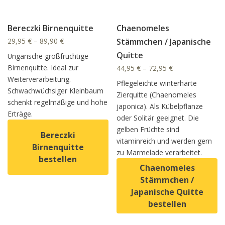
Bereczki Birnenquitte
Chaenomeles
29,95
€
–
89,90
€
Stämmchen / Japanische
Quitte
Ungarische großfruchtige
Birnenquitte. Ideal zur
44,95
€
–
72,95
€
Weiterverarbeitung.
Pflegeleichte winterharte
Schwachwüchsiger Kleinbaum
Zierquitte (Chaenomeles
schenkt regelmäßige und hohe
japonica). Als Kübelpflanze
Erträge.
oder Solitär geeignet. Die
gelben Früchte sind
Bereczki
vitaminreich und werden gern
Birnenquitte
zu Marmelade verarbeitet.
bestellen
Chaenomeles
Stämmchen /
Dieses Produkt weist mehrere Varianten auf. Die Option
Japanische Quitte
bestellen
Dieses Produkt weist mehrer