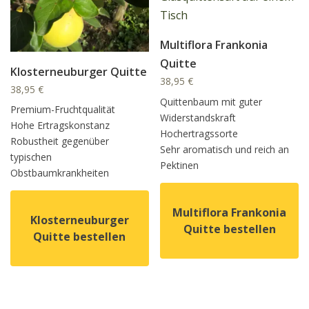
Multiflora Frankonia
Quitte
Klosterneuburger Quitte
38,95
€
38,95
€
Quittenbaum mit guter
Premium-Fruchtqualität
Widerstandskraft
Hohe Ertragskonstanz
Hochertragssorte
Robustheit gegenüber
Sehr aromatisch und reich an
typischen
Pektinen
Obstbaumkrankheiten
Multiflora Frankonia
Klosterneuburger
Quitte bestellen
Quitte bestellen
Dieses Produkt weist mehrer
Dieses Produkt weist mehrere Varianten auf. Die Option