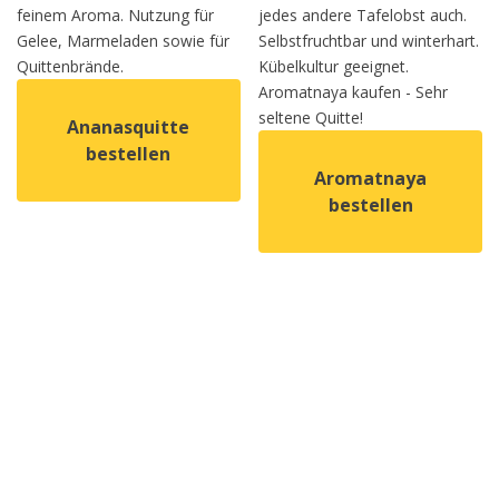
feinem Aroma. Nutzung für
jedes andere Tafelobst auch.
Gelee, Marmeladen sowie für
Selbstfruchtbar und winterhart.
Quittenbrände.
Kübelkultur geeignet.
Aromatnaya kaufen - Sehr
seltene Quitte!
Ananasquitte
bestellen
Aromatnaya
bestellen
Dieses Produkt weist mehrere Varianten auf. Die Option
Dieses Produkt weist mehrer