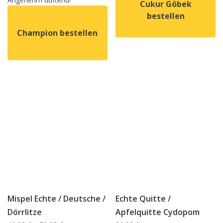
Cukur Göbek
bestellen
Champion bestellen
Dieses Produkt weist mehrer
Dieses Produkt weist mehrere Varianten auf. Die Option
Mispel Echte / Deutsche /
Echte Quitte /
Dörrlitze
Apfelquitte Cydopom