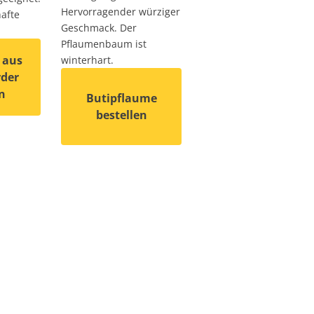
Dieses Produkt weist
Hervorragender würziger
afte
Geschmack. Der
Pflaumenbaum ist
 aus
winterhart.
der
n
Butipflaume
bestellen
 weist mehrere Varianten auf. Die Optionen können auf de
auf. Die Optionen können auf der Produktseite gewählt wer
Dieses Produkt weist mehrere Varianten auf. D