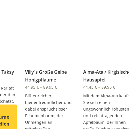
 Taksy
Villy`s Große Gelbe
Alma-Ata / Kirgisisch
Honigpflaume
Hausapfel
44,95
€
–
89,95
€
44,45
€
–
89,95
€
 Rarität
 der den
Blütenreicher,
Mit dem Alma-Ata kauf
chätzt.
bienenfreundlicher und
Sie sich einen
dabei anspruchsloser
ungewöhnlich robuste
Pflaumenbaum, der
und reichtragenden
aume
Unmengen an
Apfelbaum, der Ihnen
ellen
mittelgroßen
große Früchte schenke