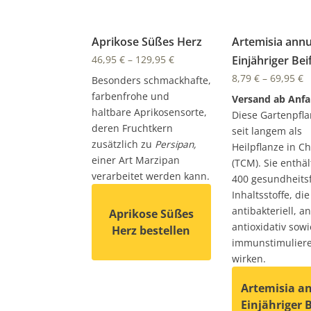
Aprikose Süßes Herz
Artemisia annu
46,95
€
–
129,95
€
Einjähriger Bei
8,79
€
–
69,95
€
Besonders schmackhafte,
farbenfrohe und
Versand ab Anfa
haltbare Aprikosensorte,
Diese Gartenpflan
deren Fruchtkern
seit langem als
zusätzlich zu
Persipan,
Heilpflanze in C
einer Art Marzipan
(TCM). Sie enthäl
verarbeitet werden kann.
400 gesundheits
Inhaltsstoffe, di
antibakteriell, ant
Aprikose Süßes
antioxidativ sowi
Herz bestellen
immunstimulier
wirken.
Dieses Produkt weist mehrere Varianten 
Artemisia a
Einjähriger 