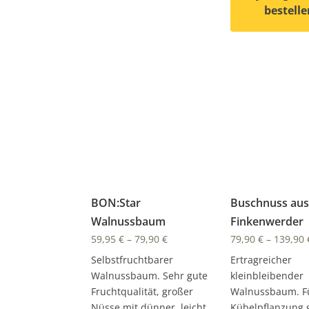
bestelle
Dieses Produkt
BON:Star
Buschnuss aus
Walnussbaum
Finkenwerder
59,95
€
–
79,90
€
79,90
€
–
139,90
Selbstfruchtbarer
Ertragreicher
Walnussbaum. Sehr gute
kleinbleibender
Fruchtqualität, großer
Walnussbaum. Fü
Nüsse mit dünner, leicht
Kübelpflanzung 