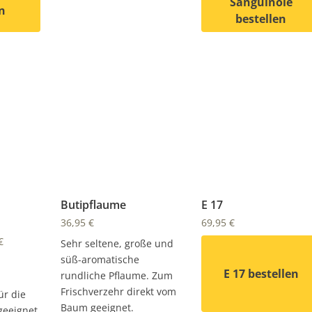
Sanguinole
n
bestellen
 weist mehrere Varianten auf. Die Optionen können auf de
Dieses Produkt weist
Butipflaume
E 17
36,95
€
69,95
€
€
Sehr seltene, große und
süß-aromatische
E 17 bestellen
rundliche Pflaume. Zum
Frischverzehr direkt vom
r die
Baum geeignet.
geeignet.