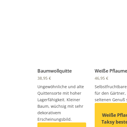
Baumwollquitte
Weiße Pflaume
38,95
€
46,95
€
Ungewöhnliche und alte
Selbstfruchtbare
Quittensorte mit hoher
für den Gärtner,
Lagerfähigkeit. Kleiner
seltenen Genuß s
Baum, wüchsig mit sehr
dekorativem
Weiße Pfl
Erscheinungsbild.
Taksy best