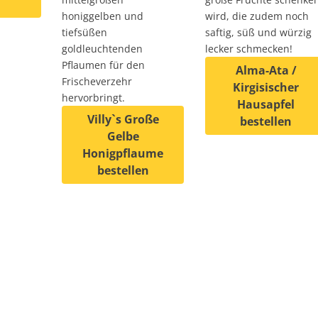
honiggelben und
wird, die zudem noch
 weist mehrere Varianten auf. Die Optionen können auf de
tiefsüßen
saftig, süß und würzig
goldleuchtenden
lecker schmecken!
Pflaumen für den
Alma-Ata /
auf. Die Optionen können auf der Produktseite gewählt wer
Frischeverzehr
Kirgisischer
hervorbringt.
Hausapfel
Villy`s Große
bestellen
Gelbe
Dieses Produkt weist
Honigpflaume
bestellen
Dieses Produkt weist mehrere Varianten auf. D