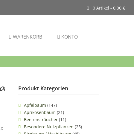
0 Artikel -
0,00
€
WARENKORB
KONTO
Produkt Kategorien
Apfelbaum
(147)
Aprikosenbaum
(21)
Beerensträucher
(11)
Besondere Nutzpflanzen
(25)
ge
Birnbaum / Nashibaum
(48)