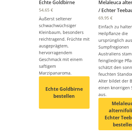
Echte Goldbirne
Melaleuca alter
54,65
€
/ Echter Teeb
69,95
€
Äußerst seltener
schwachwüchsiger
Einfach zu halte
Kleinbaum, besonders
Heilpflanze die
reichtragend. Früchte mit
ursprünglich au
ausgeprägtem,
Sumpfregionen
hervorragendem
Australiens stam
Geschmack mit einem
feingliedrige Pfl
saftigem
schätzt den sonn
Marzipanaroma.
feuchten Standor
Alter bil­det der
einen knor­ri­ge
Echte Goldbirne
aus.
bestellen
Melaleu
alternifol
Dieses Produkt weist mehrere Varianten 
Echter Tee
bestelle