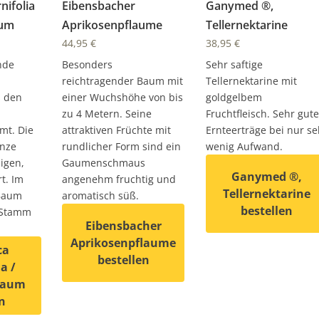
nifolia
Eibensbacher
Ganymed ®,
aum
Aprikosenpflaume
Tellernektarine
44,95
€
38,95
€
nde
Besonders
Sehr saftige
reichtragender Baum mit
Tellernektarine mit
s den
einer Wuchshöhe von bis
goldgelbem
zu 4 Metern. Seine
Fruchtfleisch. Sehr gute
mt. Die
attraktiven Früchte mit
Ernteerträge bei nur se
anze
rundlicher Form sind ein
wenig Aufwand.
igen,
Gaumenschmaus
Ganymed ®,
t. Im
angenehm fruchtig und
Tellernektarine
 Baum
aromatisch süß.
bestellen
n Stamm
Eibensbacher
Dieses Produkt weist
Aprikosenpflaume
ca
bestellen
ia /
auf. Die Optionen können auf der Produktseite gewählt wer
baum
Dieses Produkt weist mehrere Varianten auf. D
n