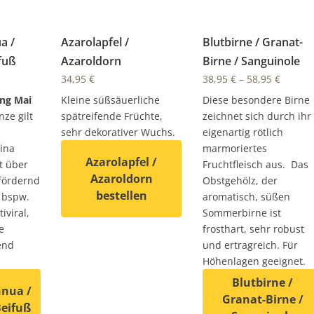
a /
Azarolapfel /
Blutbirne / Granat-
fuß
Azaroldorn
Birne / Sanguinole
34,95
€
38,95
€
–
58,95
€
ng Mai
Kleine süßsäuerliche
Diese besondere Birne
ze gilt
spätreifende Früchte,
zeichnet sich durch ihr
sehr dekorativer Wuchs.
eigenartig rötlich
hina
marmoriertes
Azarolapfel /
t über
Fruchtfleisch aus. Das
Azaroldorn
fördernd
Obstgehölz, der
bestellen
e bspw.
aromatisch, süßen
iviral,
Sommerbirne ist
Dieses Produkt weist mehrere Varianten auf. D
e
frosthart, sehr robust
end
und ertragreich. Für
Höhenlagen geeignet.
auf. Die Optionen können auf der Produktseite gewählt wer
Blutbirne /
nnua /
Granat-Birne /
Beifuß