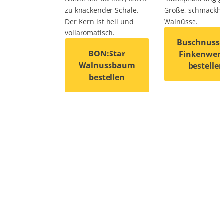
zu knackender Schale.
Große, schmackh
Der Kern ist hell und
Walnüsse.
vollaromatisch.
Buschnuss
BON:Star
Finkenwer
Walnussbaum
bestelle
bestellen
Dieses Produkt
Dieses Produkt weist mehrere Varianten 