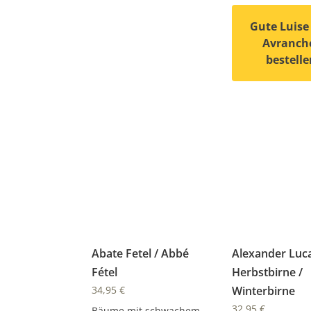
Gute Luise
Avranch
bestelle
Dieses Produkt
Abate Fetel / Abbé
Alexander Luc
Fétel
Herbstbirne /
34,95
€
Winterbirne
32,95
€
Bäume mit schwachem