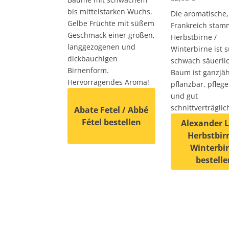
bis mittelstarken Wuchs.
Die aromatische,
Gelbe Früchte mit süßem
Frankreich sta
Geschmack einer großen,
Herbstbirne /
langgezogenen und
Winterbirne ist s
dickbauchigen
schwach säuerlic
Birnenform.
Baum ist ganzjäh
Hervorragendes Aroma!
pflanzbar, pflege
und gut
schnittverträglic
Abate Fetel / Abbé
Fétel bestellen
Alexander 
Herbstbir
Winterbi
Dieses Produkt weist mehrere Varianten 
bestelle
Dieses Produkt