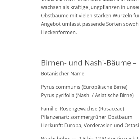
wachsen als kräftige Jungpflanzen in uns
Obstbäume mit vielen starken Wurzeln fü
Angebot umfasst passende Sorten sowohl 
Heckenformen.
Birnen- und Nashi-Bäume – E
Botanischer Name:
Pyrus communis (Europäische Birne)
Pyrus pyrifolia (Nashi / Asiatische Birne)
Familie: Rosengewächse (Rosaceae)
Pflanzenart: sommergrüner Obstbaum
Herkunft: Europa, Vorderasien und Ostas
Wuchshöhe: ca. 1,5 bis 12 Meter (je nach 