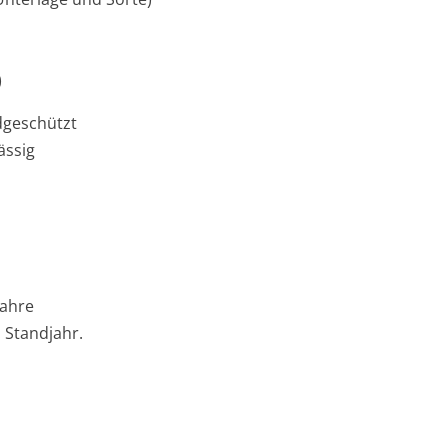
)
ndgeschützt
ässig
Jahre
. Standjahr.