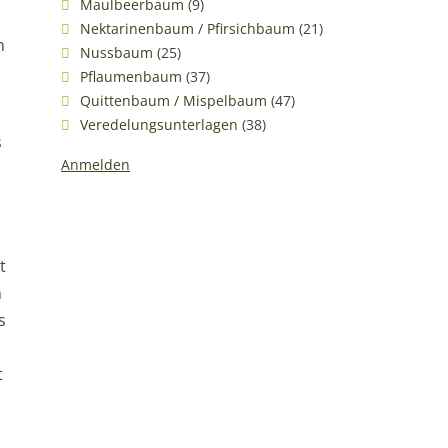
Maulbeerbaum
(9)
Nektarinenbaum / Pfirsichbaum
(21)
n
Nussbaum
(25)
Pflaumenbaum
(37)
Quittenbaum / Mispelbaum
(47)
Veredelungsunterlagen
(38)
s
Anmelden
t
m
s
t