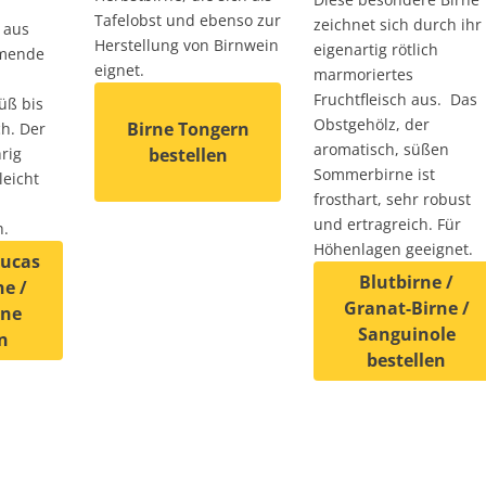
Tafelobst und ebenso zur
zeichnet sich durch ihr
 aus
Herstellung von Birnwein
eigenartig rötlich
mmende
eignet.
marmoriertes
Fruchtfleisch aus. Das
üß bis
Obstgehölz, der
Birne Tongern
h. Der
aromatisch, süßen
rig
bestellen
Sommerbirne ist
leicht
frosthart, sehr robust
Dieses Produkt weist mehrere Varianten auf. D
und ertragreich. Für
h.
Höhenlagen geeignet.
Lucas
Blutbirne /
ne /
Granat-Birne /
rne
auf. Die Optionen können auf der Produktseite gewählt wer
Sanguinole
n
bestellen
 weist mehrere Varianten auf. Die Optionen können auf de
Dieses Produkt weist