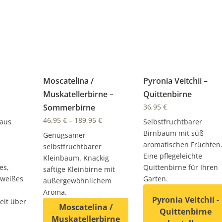
Moscatelina /
Pyronia Veitchii –
Muskatellerbirne –
Quittenbirne
Sommerbirne
36,95
€
46,95
€
–
189,95
€
 aus
Selbstfruchtbarer
Birnbaum mit süß-
Genügsamer
aromatischen Früchten
selbstfruchtbarer
Eine pflegeleichte
Kleinbaum. Knackig
es,
Quittenbirne für Ihren
saftige Kleinbirne mit
eweißes
Garten.
außergewöhnlichem
Aroma.
Pyronia Veitchii -
eit über
Moscatelina /
Quittenbirne
Muskatellerbirne
auf. Die Optionen können auf der Produktseite gewählt wer