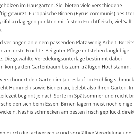
ehölzen im Hausgarten. Sie bieten viele verschiedene
ftig-gewürzt. Europäische Birnen (Pyrus communis) besitze
yrifolia) dagegen punkten mit festem Fruchtfleisch, viel Saft
.
verlangen an einem passenden Platz wenig Arbeit. Bereit
nzen erste Früchte. Bei guter Pflege entstehen langlebige
e. Die gewählte Veredelungsunterlage bestimmt dabei
vom kompakten Gartenbaum bis zum kräftigen Hochstamm.
verschönert den Garten im Jahreslauf. Im Frühling schmück
ieht Hummeln sowie Bienen an, belebt also Ihren Garten. I
ifezeit beginnt je nach Sorte im Spätsommer und reicht bi
rscheiden sich beim Essen: Birnen lagern meist noch einige
wickeln. Nashis schmecken am besten frisch gepflückt direk
n durch die fachgerechte und sorgfältige Veredelung und