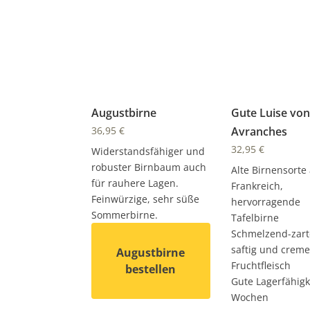
Augustbirne
Gute Luise von
36,95
€
Avranches
32,95
€
Widerstandsfähiger und
robuster Birnbaum auch
Alte Birnensorte
für rauhere Lagen.
Frankreich,
Feinwürzige, sehr süße
hervorragende
Sommerbirne.
Tafelbirne
Schmelzend-zart
saftig und crem
Augustbirne
Fruchtfleisch
bestellen
Gute Lagerfähigk
Wochen
Dieses Produkt weist mehrere Varianten 