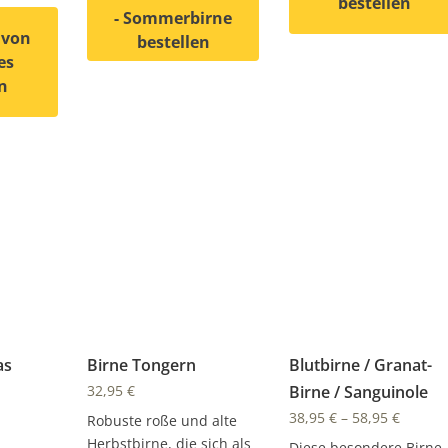
bestellen
- Sommerbirne
 von
bestellen
Dieses Produkt weist
es
Dieses Produkt weist mehrere Varianten auf. D
n
 weist mehrere Varianten auf. Die Optionen können auf de
as
Birne Tongern
Blutbirne / Granat-
32,95
€
Birne / Sanguinole
38,95
€
–
58,95
€
Robuste roße und alte
Herbstbirne, die sich als
Diese besondere Birne