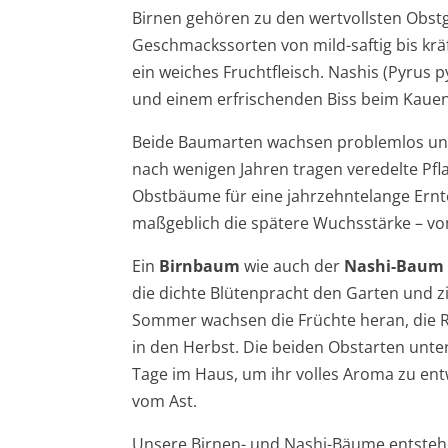
Birnen gehören zu den wertvollsten Obstg
Geschmackssorten von mild-saftig bis krä
ein weiches Fruchtfleisch. Nashis (Pyrus p
und einem erfrischenden Biss beim Kauen
Beide Baumarten wachsen problemlos und 
nach wenigen Jahren tragen veredelte Pfla
Obstbäume für eine jahrzehntelange Ernt
maßgeblich die spätere Wuchsstärke – 
Ein
Birnbaum
wie auch der
Nashi-Baum
die dichte Blütenpracht den Garten und z
Sommer wachsen die Früchte heran, die Re
in den Herbst. Die beiden Obstarten unte
Tage im Haus, um ihr volles Aroma zu ent
vom Ast.
Unsere Birnen- und Nashi-Bäume entstehe