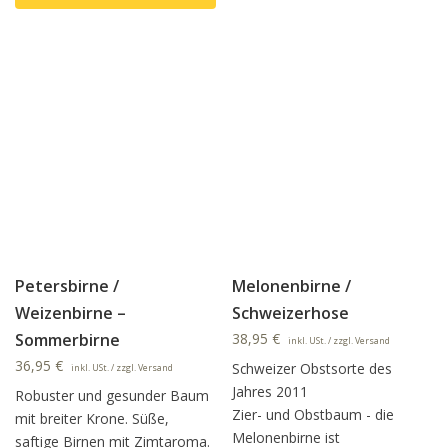
Dieses Produkt weist mehrere Varianten auf. Die Option
Petersbirne /
Melonenbirne /
Weizenbirne –
Schweizerhose
Sommerbirne
38,95
€
inkl. USt. / zzgl. Versand
36,95
€
Schweizer Obstsorte des
inkl. USt. / zzgl. Versand
Jahres 2011
Robuster und gesunder Baum
Zier- und Obstbaum - die
mit breiter Krone. Süße,
Melonenbirne ist
saftige Birnen mit Zimtaroma.