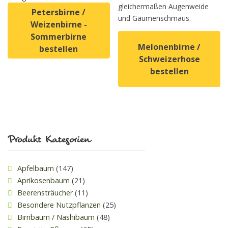
gleichermaßen Augenweide
Petersbirne /
und Gaumenschmaus.
Weizenbirne -
Sommerbirne
Melonenbirne /
bestellen
Schweizerhose
Dieses Produkt weist mehrere Varianten auf. Die Option
bestellen
Dieses Produkt weist mehrer
Produkt Kategorien
Apfelbaum
(147)
Aprikosenbaum
(21)
Beerensträucher
(11)
Besondere Nutzpflanzen
(25)
Birnbaum / Nashibaum
(48)