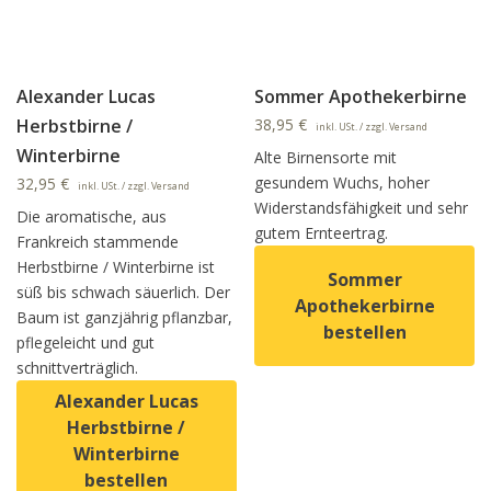
Alexander Lucas
Sommer Apothekerbirne
Herbstbirne /
38,95
€
inkl. USt. / zzgl. Versand
Winterbirne
Alte Birnensorte mit
gesundem Wuchs, hoher
32,95
€
inkl. USt. / zzgl. Versand
Widerstandsfähigkeit und sehr
Die aromatische, aus
gutem Ernteertrag.
Frankreich stammende
Herbstbirne / Winterbirne ist
Sommer
süß bis schwach säuerlich. Der
Apothekerbirne
Baum ist ganzjährig pflanzbar,
bestellen
pflegeleicht und gut
schnittverträglich.
Dieses Produkt weist mehrer
Alexander Lucas
Herbstbirne /
Winterbirne
bestellen