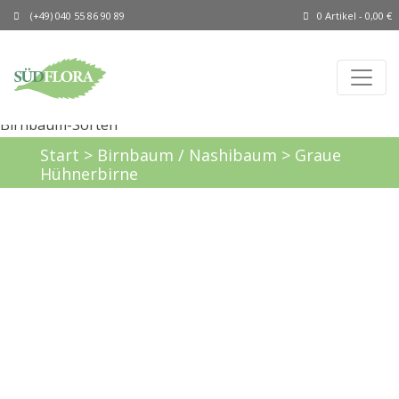
(+49) 040 55 86 90 89
0 Artikel -
0,00
€
Start
>
Birnbaum / Nashibaum
> Graue
Hühnerbirne