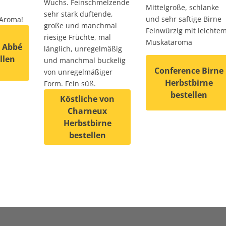
Wuchs. Feinschmelzende
Mittelgroße, schlanke
sehr stark duftende,
und sehr saftige Birne
Aroma!
große und manchmal
Feinwürzig mit leichte
riesige Früchte, mal
Muskataroma
/ Abbé
länglich, unregelmäßig
llen
und manchmal buckelig
Conference Birne
von unregelmäßiger
Herbstbirne
Form. Fein süß.
 weist mehrere Varianten auf. Die Optionen können auf de
bestellen
auf. Die Optionen können auf der Produktseite gewählt wer
Köstliche von
Charneux
Dieses Produkt weist
Herbstbirne
bestellen
Dieses Produkt weist mehrere Varianten auf. D