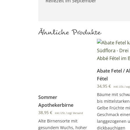
Reifezeit im September
Ähnliche Produkte
Abate Fetel / 
Fétel
34,95
€
inkl. USt. / zz
Bäume mit sch
Sommer
bis mittelstarke
Apothekerbirne
Gelbe Früchte m
38,95
€
inkl. USt. / zzgl. Versand
Geschmack einer
Alte Birnensorte mit
langgezogenen 
gesundem Wuchs, hoher
dickbauchigen