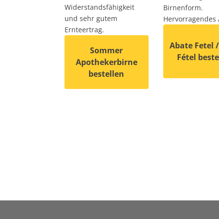
Widerstandsfähigkeit
Birnenform.
und sehr gutem
Hervorragendes 
Ernteertrag.
Abate Fetel 
Sommer
Fétel beste
Apothekerbirne
bestellen
Dieses Produkt
Dieses Produkt weist mehrere Varianten 