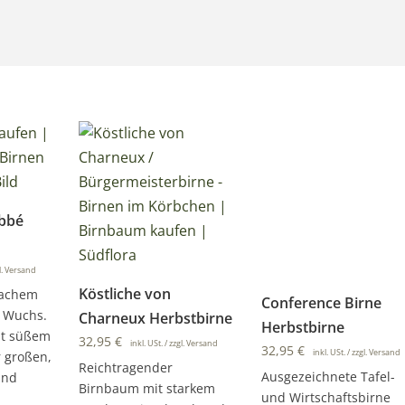
Abbé
gl. Versand
Köstliche von
wachem
Conference Birne
n Wuchs.
Charneux Herbstbirne
Herbstbirne
it süßem
32,95
€
inkl. USt. / zzgl. Versand
32,95
€
inkl. USt. / zzgl. Versand
 großen,
Reichtragender
Ausgezeichnete Tafel-
und
Birnbaum mit starkem
und Wirtschaftsbirne