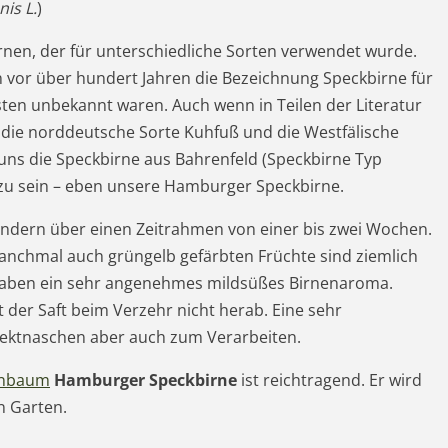
is L.
)
irnen, der für unterschiedliche Sorten verwendet wurde.
 vor über hundert Jahren die Bezeichnung Speckbirne für
ten unbekannt waren. Auch wenn in Teilen der Literatur
die norddeutsche Sorte Kuhfuß und die Westfälische
uns die Speckbirne aus Bahrenfeld (Speckbirne Typ
“ zu sein – eben unsere Hamburger Speckbirne.
 sondern über einen Zeitrahmen von einer bis zwei Wochen.
anchmal auch grüngelb gefärbten Früchte sind ziemlich
 haben ein sehr angenehmes mildsüßes Birnenaroma.
t der Saft beim Verzehr nicht herab. Eine sehr
ektnaschen aber auch zum Verarbeiten.
rnbaum
Hamburger Speckbirne
ist reichtragend. Er wird
en Garten.