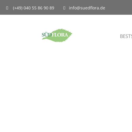
(+49) 040 55 86 90 89
info@suedflora.de
BEST