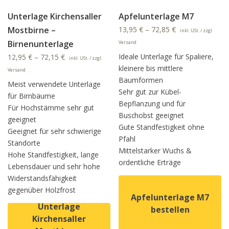
Unterlage Kirchensaller
Apfelunterlage M7
Mostbirne –
13,95
€
–
72,85
€
inkl. USt. / zzgl.
Birnenunterlage
Versand
Ideale Unterlage für Spaliere,
12,95
€
–
72,15
€
inkl. USt. / zzgl.
kleinere bis mittlere
Versand
Baumformen
Meist verwendete Unterlage
Sehr gut zur Kübel-
für Birnbäume
Bepflanzung und für
Für Hochstämme sehr gut
Buschobst geeignet
geeignet
Gute Standfestigkeit ohne
Geeignet für sehr schwierige
Pfahl
Standorte
Mittelstarker Wuchs &
Hohe Standfestigkeit, lange
ordentliche Erträge
Lebensdauer und sehr hohe
Wi­der­stands­fä­hig­keit
gegenüber Holzfrost
Apfelunterlage M7
Unterlage
bestellen
Kirchensaller