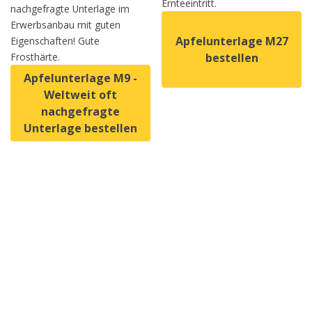
Ernteeintritt.
nachgefragte Unterlage im
Erwerbsanbau mit guten
Apfelunterlage M27
Eigenschaften! Gute
Frosthärte.
bestellen
Apfelunterlage M9 -
Weltweit oft
Dieses Produkt weist mehrer
nachgefragte
Unterlage bestellen
Dieses Produkt weist mehrere Varianten auf. Die Option