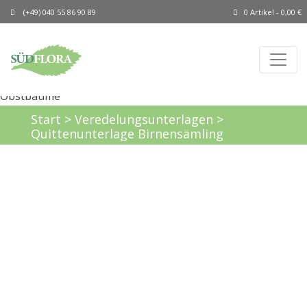
(+49) 040 55 86 90 89
0 Artikel -
0,00
€
Start
>
Veredelungsunterlagen
>
Quittenunterlage Birnensämling