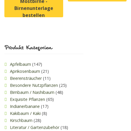
Mostbirne -
Dieses Produkt weist mehrer
Birnenunterlage
bestellen
Dieses Produkt weist mehrere Varianten auf. Die Option
Produkt Kategorien
Apfelbaum
(147)
Aprikosenbaum
(21)
Beerensträucher
(11)
Besondere Nutzpflanzen
(25)
Birnbaum / Nashibaum
(48)
Exquisite Pflanzen
(65)
Indianerbanane
(17)
Kakibaum / Kaki
(8)
Kirschbaum
(28)
Literatur / Gartenzubehör
(18)