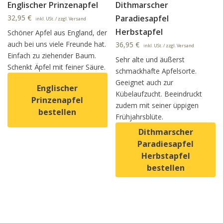
Englischer Prinzenapfel
Dithmarscher
32,95
€
Paradiesapfel
inkl. USt. / zzgl. Versand
Herbstapfel
Schöner Apfel aus England, der
auch bei uns viele Freunde hat.
36,95
€
inkl. USt. / zzgl. Versand
Einfach zu ziehender Baum.
Sehr alte und äußerst
Schenkt Äpfel mit feiner Säure.
schmackhafte Apfelsorte.
Geeignet auch zur
Englischer
Kübelaufzucht. Beeindruckt
Prinzenapfel
zudem mit seiner üppigen
bestellen
Frühjahrsblüte.
Dithmarscher
Dieses Produkt weist mehrere Varianten auf. Die Option
Paradiesapfel
Herbstapfel
bestellen
Dieses Produkt weist mehrer