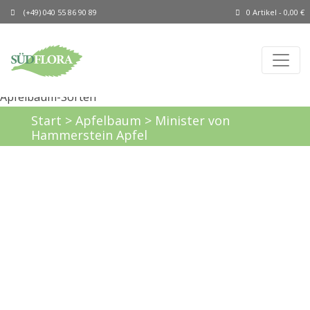
(+49) 040 55 86 90 89
0 Artikel -
0,00
€
Start
>
Apfelbaum
> Minister von
Hammerstein Apfel