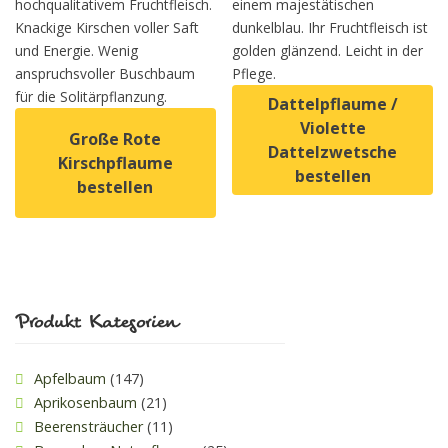
hochqualitativem Fruchtfleisch.
einem majestätischen
Knackige Kirschen voller Saft
dunkelblau. Ihr Fruchtfleisch ist
und Energie. Wenig
golden glänzend. Leicht in der
anspruchsvoller Buschbaum
Pflege.
für die Solitärpflanzung.
Dattelpflaume /
Violette
Große Rote
Dattelzwetsche
Kirschpflaume
bestellen
bestellen
Dieses Produkt weist mehrer
Dieses Produkt weist mehrere Varianten auf. Die Option
Produkt Kategorien
Apfelbaum
(147)
Aprikosenbaum
(21)
Beerensträucher
(11)