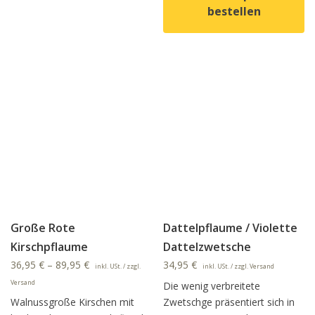
Dieses Produkt weist mehrere Varianten auf. Die Option
bestellen
Dieses Produkt weist mehrer
Große Rote
Dattelpflaume / Violette
Kirschpflaume
Dattelzwetsche
36,95
€
–
89,95
€
34,95
€
inkl. USt. / zzgl.
inkl. USt. / zzgl. Versand
Versand
Die wenig verbreitete
Walnussgroße Kirschen mit
Zwetschge präsentiert sich in