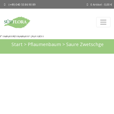
(+49) 040 55 86 90 89
0 Artikel -
0,00
€
Start
>
Pflaumenbaum
> Saure Zwetschge