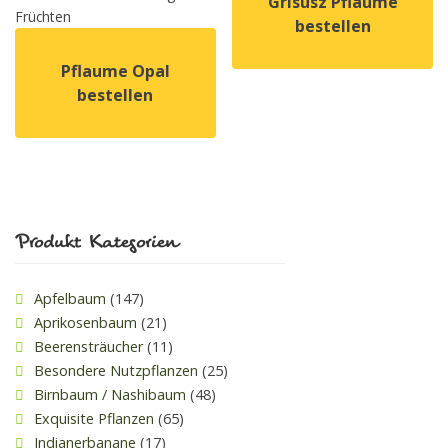
Grisusz Pflaume
Früchten
bestellen
Pflaume Opal
Dieses Produkt weist mehrer
bestellen
Dieses Produkt weist mehrere Varianten auf. Die Option
Produkt Kategorien
Apfelbaum
(147)
Aprikosenbaum
(21)
Beerensträucher
(11)
Besondere Nutzpflanzen
(25)
Birnbaum / Nashibaum
(48)
Exquisite Pflanzen
(65)
Indianerbanane
(17)