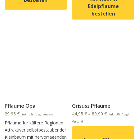
Edelpflaume
Dieses Produkt weist mehrere Varianten auf. Die Option
bestellen
Dieses Produkt weist mehrer
Pflaume Opal
Grisusz Pflaume
29,95
€
44,95
€
–
89,90
€
inkl. USt. / zzgl. Versand
inkl. USt. / zzgl.
Versand
Pflaume für kältere Regionen.
Attraktiver selbstbestäubender
Kleinbaum mit hervorragenden