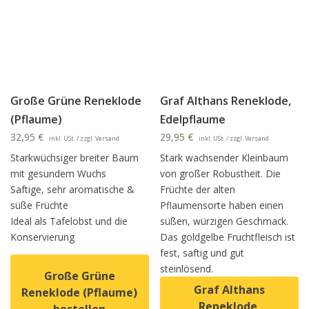
Große Grüne Reneklode
Graf Althans Reneklode,
(Pflaume)
Edelpflaume
32,95
€
29,95
€
inkl. USt. / zzgl. Versand
inkl. USt. / zzgl. Versand
Starkwüchsiger breiter Baum
Stark wachsender Kleinbaum
mit gesundem Wuchs
von großer Robustheit. Die
Saftige, sehr aromatische &
Früchte der alten
süße Früchte
Pflaumensorte haben einen
Ideal als Tafelobst und die
süßen, würzigen Geschmack.
Konservierung
Das goldgelbe Fruchtfleisch ist
fest, saftig und gut
steinlösend.
Große Grüne
Graf Althans
Reneklode (Pflaume)
Reneklode,
bestellen