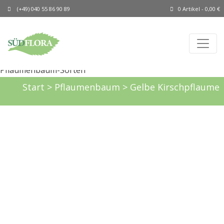
(+49) 040 55 86 90 89
0 Artikel -
0,00
€
Start
>
Pflaumenbaum
> Gelbe Kirschpflaume