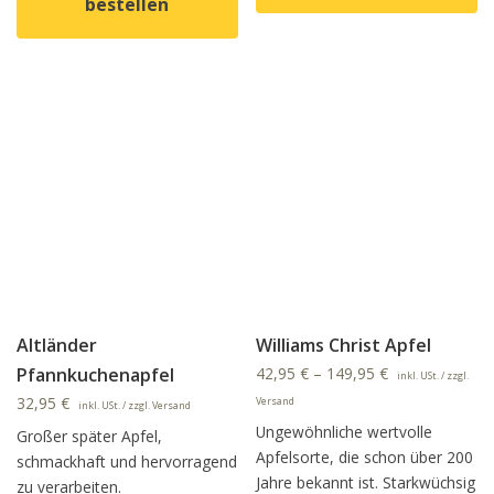
bestellen
Dieses Produkt weist mehrer
Dieses Produkt weist mehrere Varianten auf. Die Option
Altländer
Williams Christ Apfel
Pfannkuchenapfel
42,95
€
–
149,95
€
inkl. USt. / zzgl.
32,95
€
Versand
inkl. USt. / zzgl. Versand
Ungewöhnliche wertvolle
Großer später Apfel,
Apfelsorte, die schon über 200
schmackhaft und hervorragend
Jahre bekannt ist. Starkwüchsig
zu verarbeiten.