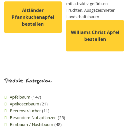
mit attraktiv gefärbten
Altländer
Früchten. Ausgezeichneter
Pfannkuchenapfel
Landschaftsbaum.
bestellen
Williams Christ Apfel
Dieses Produkt weist mehrere Varianten auf. Die Option
bestellen
Dieses Produkt weist mehrer
Produkt Kategorien
Apfelbaum
(147)
Aprikosenbaum
(21)
Beerensträucher
(11)
Besondere Nutzpflanzen
(25)
Birnbaum / Nashibaum
(48)