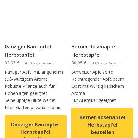
Danziger Kantapfel
Berner Rosenapfel
Herbstapfel
Herbstapfel
32,95
€
30,95
€
inkl. USt. / zzgl. Versand
inkl. USt. / zzgl. Versand
Kantiger Apfel mit angenehm
Schweizer Apfelsorte
süß-würzigem Aroma
Reichtragender Apfelbaum
Robuste Pflanze auch für
Obst mit würzig-lieblichem
Höhenlagen geeignet
Aroma
Seine üppige Blüte wertet
Für Allergiker geeignet
Ihren Garten bezaubernd auf
Berner Rosenapfel
Danziger Kantapfel
Herbstapfel
Herbstapfel
bestellen