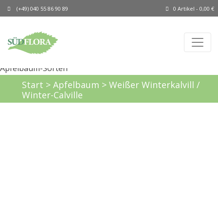
(+49) 040 55 86 90 89
0 Artikel -
0,00
€
Start
>
Apfelbaum
> Weißer Winterkalvill /
Winter-Calville