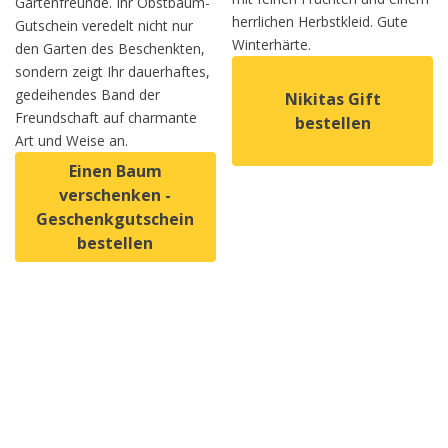
Gartenfreunde. Ihr Obstbaum-
herrlichen Herbstkleid. Gute
Gutschein veredelt nicht nur
Winterhärte.
den Garten des Beschenkten,
sondern zeigt Ihr dauerhaftes,
gedeihendes Band der
Nikitas Gift
Freundschaft auf charmante
bestellen
Art und Weise an.
Einen Baum
Dieses Produkt weist mehrer
verschenken -
Geschenkgutschein
bestellen
Dieses Produkt weist mehrere Varianten auf. Die Option