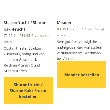
Sharonfrucht / Sharon
Meader
Kaki-Frucht
89,95
€
–
239,95
€
inkl. USt. / zzgl.
72,95
€
–
239,95
€
Versand
inkl. USt. / zzgl.
Sehr gut frostverträgliche
Versand
mittelgroße Kaki von süßem
Obst mit fester Struktur
verführerischem Geschmack
Zuckersüß, saftig und von
bei Vollreife.
leckerem Geschmack
Reich an Vitamin C und
Mineralstoffen
Meader bestellen
Sharonfrucht /
Sharon Kaki-Frucht
Dieses Produkt weist mehrer
bestellen
Dieses Produkt weist mehrere Varianten auf. Die Option