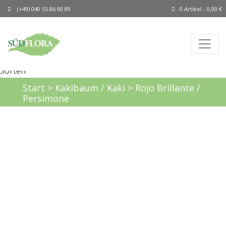
(+49) 040 55 86 90 89
0 Artikel -
0,00
€
Start
>
Kakibaum / Kaki
> Rojo Brillante /
Persimone