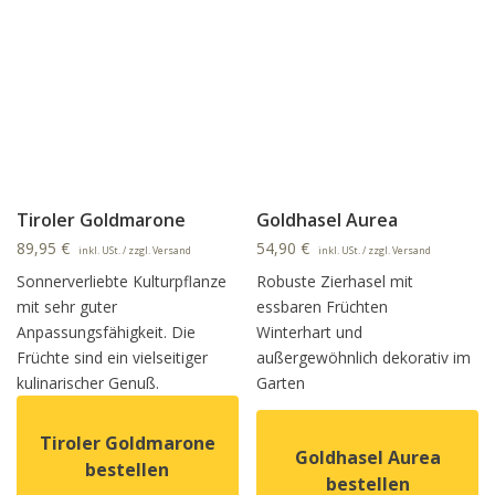
Tiroler Goldmarone
Goldhasel Aurea
89,95
€
54,90
€
inkl. USt. / zzgl. Versand
inkl. USt. / zzgl. Versand
Sonnerverliebte Kulturpflanze
Robuste Zierhasel mit
mit sehr guter
essbaren Früchten
Anpassungsfähigkeit. Die
Winterhart und
Früchte sind ein vielseitiger
außergewöhnlich dekorativ im
kulinarischer Genuß.
Garten
Tiroler Goldmarone
Goldhasel Aurea
bestellen
bestellen