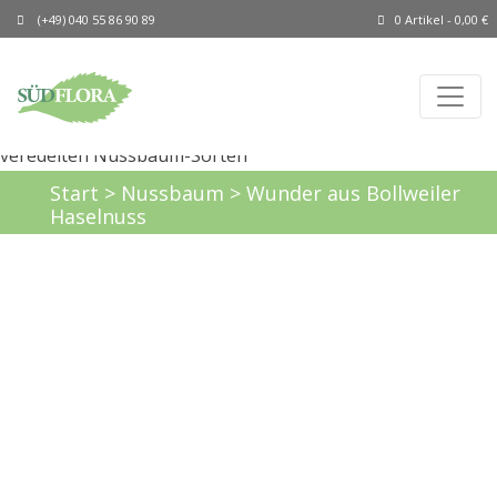
(+49) 040 55 86 90 89
0 Artikel -
0,00
€
Start
>
Nussbaum
> Wunder aus Bollweiler
Haselnuss