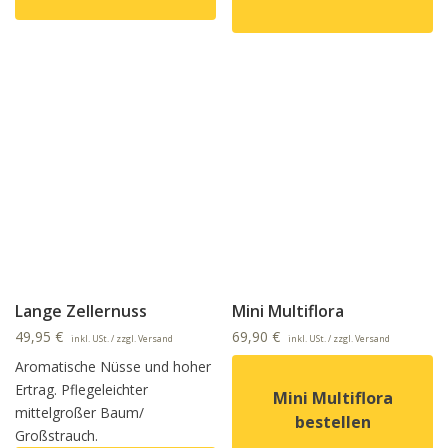
Dieses Produkt weist mehrere Varianten auf. Die Option
Dieses Produkt weist mehrer
Lange Zellernuss
Mini Multiflora
49,95
€
69,90
€
inkl. USt. / zzgl. Versand
inkl. USt. / zzgl. Versand
Aromatische Nüsse und hoher
Ertrag. Pflegeleichter
Mini Multiflora
mittelgroßer Baum/
bestellen
Großstrauch.