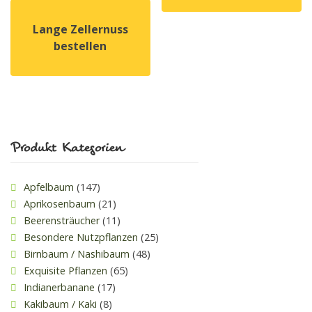
Dieses Produkt weist mehrer
Lange Zellernuss
bestellen
Dieses Produkt weist mehrere Varianten auf. Die Option
Produkt Kategorien
Apfelbaum
(147)
Aprikosenbaum
(21)
Beerensträucher
(11)
Besondere Nutzpflanzen
(25)
Birnbaum / Nashibaum
(48)
Exquisite Pflanzen
(65)
Indianerbanane
(17)
Kakibaum / Kaki
(8)