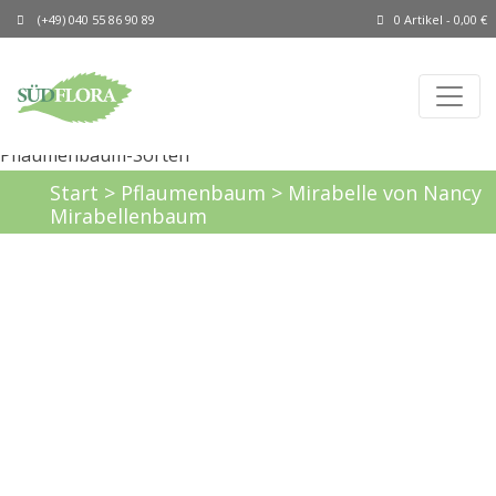
(+49) 040 55 86 90 89
0 Artikel -
0,00
€
Start
>
Pflaumenbaum
> Mirabelle von Nancy
Mirabellenbaum