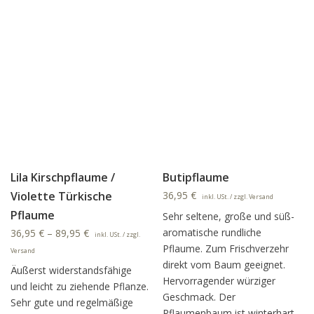
Lila Kirschpflaume /
Butipflaume
Violette Türkische
36,95
€
inkl. USt. / zzgl. Versand
Pflaume
Sehr seltene, große und süß-
aromatische rundliche
36,95
€
–
89,95
€
inkl. USt. / zzgl.
Pflaume. Zum Frischverzehr
Versand
direkt vom Baum geeignet.
Äußerst widerstandsfähige
Hervorragender würziger
und leicht zu ziehende Pflanze.
Geschmack. Der
Sehr gute und regelmäßige
Pflaumenbaum ist winterhart.