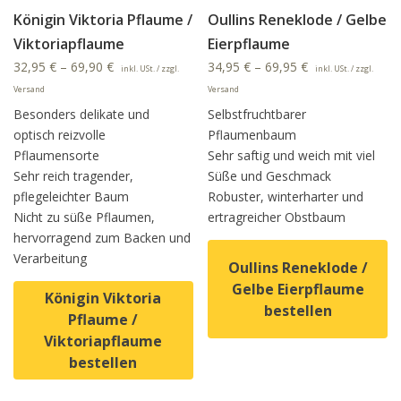
Königin Viktoria Pflaume /
Oullins Reneklode / Gelbe
Viktoriapflaume
Eierpflaume
32,95
€
–
69,90
€
34,95
€
–
69,95
€
inkl. USt. / zzgl.
inkl. USt. / zzgl.
Versand
Versand
Besonders delikate und
Selbstfruchtbarer
optisch reizvolle
Pflaumenbaum
Pflaumensorte
Sehr saftig und weich mit viel
Sehr reich tragender,
Süße und Geschmack
pflegeleichter Baum
Robuster, winterharter und
Nicht zu süße Pflaumen,
ertragreicher Obstbaum
hervorragend zum Backen und
Verarbeitung
Oullins Reneklode /
Gelbe Eierpflaume
Königin Viktoria
bestellen
Pflaume /
Viktoriapflaume
Dieses Produkt weist mehrer
bestellen
Dieses Produkt weist mehrere Varianten auf. Die Option