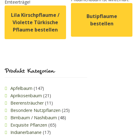
Ernteerträge!
Lila Kirschpflaume /
Butipflaume
Violette Türkische
bestellen
Pflaume bestellen
Dieses Produkt weist mehrer
Dieses Produkt weist mehrere Varianten auf. Die Option
Produkt Kategorien
Apfelbaum
(147)
Aprikosenbaum
(21)
Beerensträucher
(11)
Besondere Nutzpflanzen
(25)
Birnbaum / Nashibaum
(48)
Exquisite Pflanzen
(65)
Indianerbanane
(17)