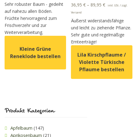
Sehr robuster Baum - gedeiht
36,95
€
–
89,95
€
inkl. USt. / zzgl.
auf nahezu allen Böden.
Versand
Früchte hervorragend zum
Äußerst widerstandsfähige
Frischverzehr und zur
und leicht zu ziehende Pflanze.
Weiterverarbeitung.
Sehr gute und regelmäßige
Ernteerträge!
Kleine Grüne
Lila Kirschpflaume /
Reneklode bestellen
Violette Türkische
Pflaume bestellen
Dieses Produkt weist mehrere Varianten auf. Die Option
Dieses Produkt weist mehrer
Produkt Kategorien
Apfelbaum
(147)
Aprikosenbaum
(21)