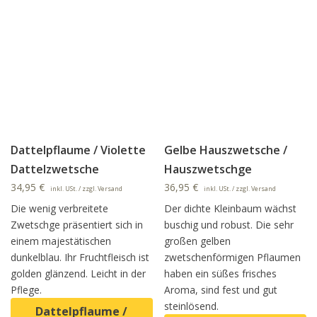
Dattelpflaume / Violette
Gelbe Hauszwetsche /
Dattelzwetsche
Hauszwetschge
34,95
€
36,95
€
inkl. USt. / zzgl. Versand
inkl. USt. / zzgl. Versand
Die wenig verbreitete
Der dichte Kleinbaum wächst
Zwetschge präsentiert sich in
buschig und robust. Die sehr
einem majestätischen
großen gelben
dunkelblau. Ihr Fruchtfleisch ist
zwetschenförmigen Pflaumen
golden glänzend. Leicht in der
haben ein süßes frisches
Pflege.
Aroma, sind fest und gut
steinlösend.
Dattelpflaume /