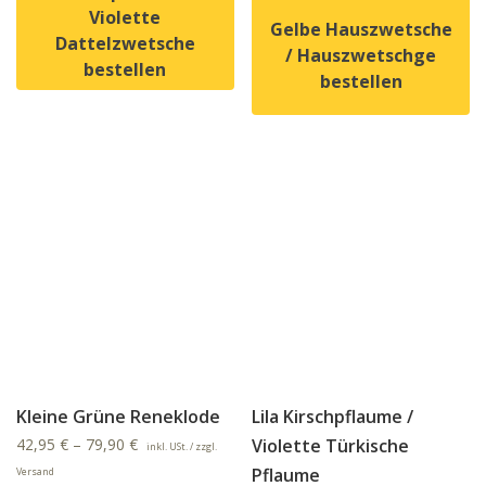
Violette
Gelbe Hauszwetsche
Dattelzwetsche
/ Hauszwetschge
bestellen
bestellen
Dieses Produkt weist mehrere Varianten auf. Die Option
Dieses Produkt weist mehrer
Kleine Grüne Reneklode
Lila Kirschpflaume /
42,95
€
–
79,90
€
Violette Türkische
inkl. USt. / zzgl.
Pflaume
Versand