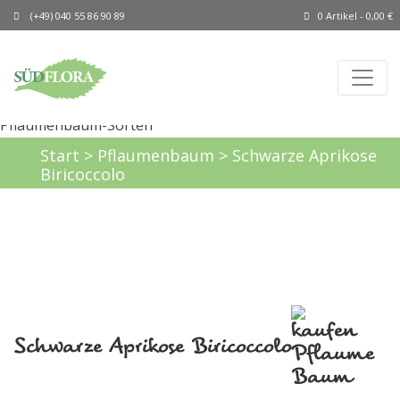
(+49) 040 55 86 90 89
0 Artikel -
0,00
€
Start
>
Pflaumenbaum
> Schwarze Aprikose
Biricoccolo
Schwarze Aprikose Biricoccolo