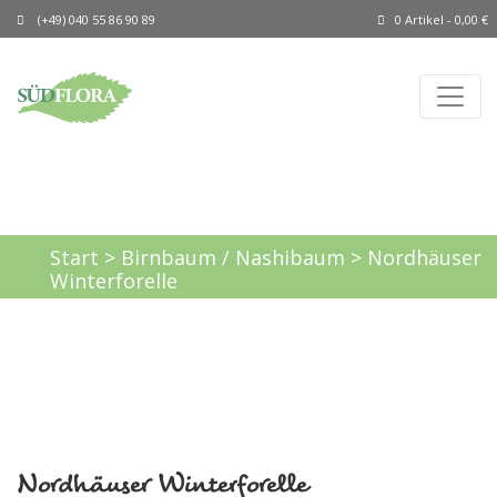
(+49) 040 55 86 90 89
0 Artikel -
0,00
€
Start
>
Birnbaum / Nashibaum
> Nordhäuser
Winterforelle
Nordhäuser Winterforelle