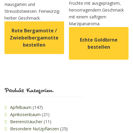
Früchte mit ausgeprägtem,
Hausgarten und
hervorragendem Geschmack
Streuobstwiesen. Feinwürzig-
mit einem saftigem
herber Geschmack.
Marzipanaroma.
Rote Bergamotte /
Zwiebelbergamotte
Echte Goldbirne
bestellen
bestellen
Dieses Produkt weist mehrere Varianten auf. Die Option
Dieses Produkt weist mehrer
Produkt Kategorien
Apfelbaum
(147)
Aprikosenbaum
(21)
Beerensträucher
(11)
Besondere Nutzpflanzen
(25)