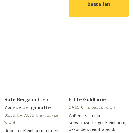
bestellen
Dieses Produkt weist mehrer
Rote Bergamotte /
Echte Goldbirne
Zwiebelbergamotte
54,65
€
inkl. USt. / zzgl. Versand
36,95
€
–
79,95
€
Äußerst seltener
inkl. USt. / zzgl.
schwachwüchsiger Kleinbaum,
Versand
besonders reichtragend.
Robuster Kleinbaum für den