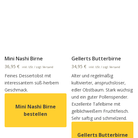
Mini Nashi Birne
Gellerts Butterbirne
36,95
€
34,95
€
inkl. USt. / zzgl. Versand
inkl. USt. / zzgl. Versand
Feines Dessertobst mit
Alter und regelmäßig
interessantem süß-herbem
kultivierter, anspruchsloser,
Geschmack.
edler Obstbaum. Stark wüchsig
und ein guter Pollenspender.
Exzellente Tafelbirne mit
Mini Nashi Birne
gelblichweißem Fruchtfleisch.
bestellen
Sehr saftig und schmelzend.
Dieses Produkt weist mehrere Varianten auf. Die Option
Gellerts Butterbirne