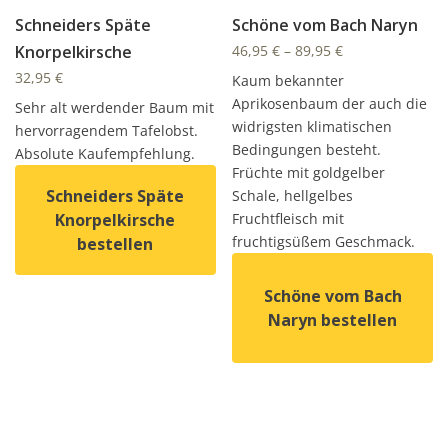
Schneiders Späte
Schöne vom Bach Naryn
Knorpelkirsche
46,95
€
–
89,95
€
32,95
€
Kaum bekannter
Aprikosenbaum der auch die
Sehr alt werdender Baum mit
widrigsten klimatischen
hervorragendem Tafelobst.
Bedingungen besteht.
Absolute Kaufempfehlung.
Früchte mit goldgelber
Schneiders Späte
Schale, hellgelbes
Knorpelkirsche
Fruchtfleisch mit
fruchtigsüßem Geschmack.
bestellen
Dieses Produkt weist mehrere Varianten auf. Die Option
Schöne vom Bach
Naryn bestellen
Dieses Produkt weist mehrer