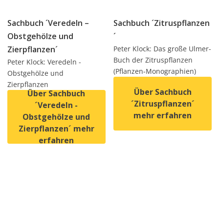
Sachbuch ´Veredeln –
Sachbuch ´Zitruspflanzen
Obstgehölze und
´
Zierpflanzen´
Peter Klock: Das große Ulmer-
Buch der Zitruspflanzen
Peter Klock: Veredeln -
(Pflanzen-Monographien)
Obstgehölze und
Zierpflanzen
Über Sachbuch
Über Sachbuch
´Zitruspflanzen´
´Veredeln -
mehr erfahren
Obstgehölze und
Zierpflanzen´ mehr
erfahren