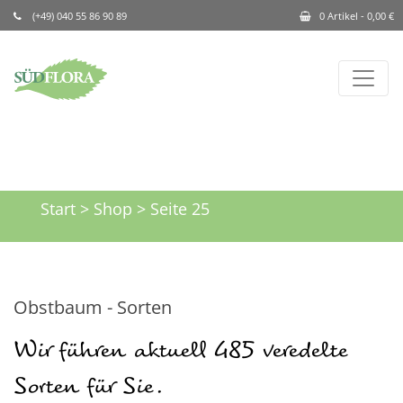
(+49) 040 55 86 90 89
0 Artikel -
0,00
€
Start
>
Shop
> Seite 25
Obstbaum - Sorten
Wir führen aktuell 485 veredelte
Sorten für Sie.