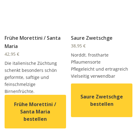
Frühe Morettini / Santa
Saure Zwetschge
Maria
38,95
€
42,95
€
Norddt. frostharte
Pflaumensorte
Die italienische Züchtung
Pflegeleicht und ertragreich
schenkt besonders schön
Vielseitig verwendbar
geformte, saftige und
feinschmelzige
Birnenfrüchte.
Saure Zwetschge
bestellen
Frühe Morettini /
Santa Maria
bestellen
Dieses Produkt weist mehrer
Dieses Produkt weist mehrere Varianten auf. Die Option