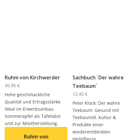
Ruhm von Kirchwerder
Sachbuch ´Der wahre
30,95
€
Teebaum´
12,45
€
Hohe geschmackliche
Qualität und Ertragsstärke.
Peter Klock: Der wahre
Ideal im Erwerbsanbau.
Teebaum: Gesund mit
Sommerapfel als Tafelobst
Teebaumöl. Kultur &
und zur Mostherstellung.
Produkte einer
wiederentdeckten
Ruhm von
Heilpflanze.