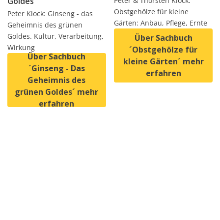
Goldes´
Peter & Thorsten Klock:
Obstgehölze für kleine
Peter Klock: Ginseng - das
Gärten: Anbau, Pflege, Ernte
Geheimnis des grünen
Goldes. Kultur, Verarbeitung,
Über Sachbuch
Wirkung
´Obstgehölze für
Über Sachbuch
kleine Gärten´ mehr
´Ginseng - Das
erfahren
Geheimnis des
grünen Goldes´ mehr
erfahren