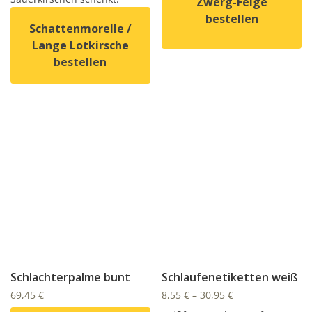
Zwerg-Feige
bestellen
Schattenmorelle /
Lange Lotkirsche
Dieses Produkt weist mehrer
bestellen
Dieses Produkt weist mehrere Varianten auf. Die Option
Schlachterpalme bunt
Schlaufenetiketten weiß
69,45
€
8,55
€
–
30,95
€