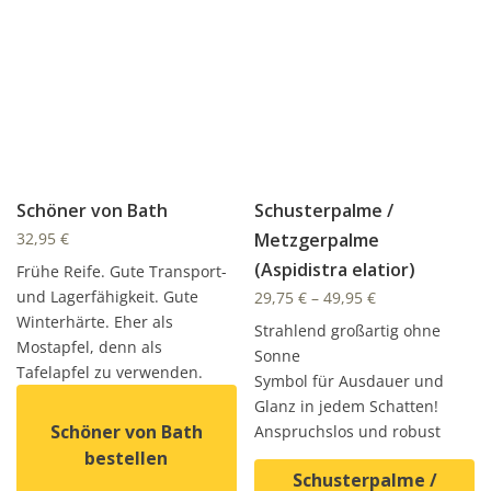
Schöner von Bath
Schusterpalme /
32,95
€
Metzgerpalme
(Aspidistra elatior)
Frühe Reife. Gute Transport-
und Lagerfähigkeit. Gute
29,75
€
–
49,95
€
Winterhärte. Eher als
Strahlend großartig ohne
Mostapfel, denn als
Sonne
Tafelapfel zu verwenden.
Symbol für Ausdauer und
Glanz in jedem Schatten!
Schöner von Bath
Anspruchslos und robust
bestellen
Schusterpalme /