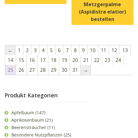
Metzgerpalme
Dieses Produkt weist mehrere Varianten auf. Die Option
(Aspidistra elatior)
bestellen
Dieses Produkt weist mehrer
←
1
2
3
4
5
6
7
8
9
10
11
12
13
14
15
16
17
18
19
20
21
22
23
24
25
26
27
28
29
30
31
→
Produkt Kategorien
Apfelbaum
(147)
Aprikosenbaum
(21)
Beerensträucher
(11)
Besondere Nutzpflanzen
(25)