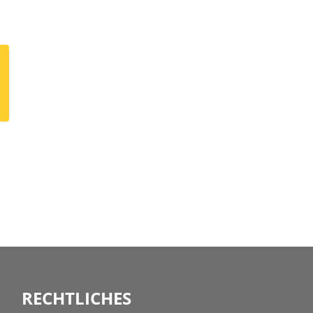
den
ie Optionen können auf der Produktseite gewählt werden
 mehrere Varianten auf. Die Optionen können auf der Prod
r Produktseite gewählt werden
RECHTLICHES