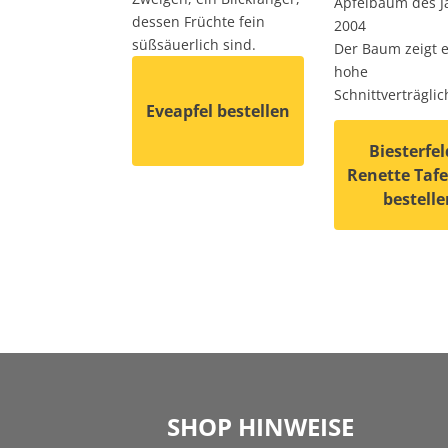
Apfelbaum des J
dessen Früchte fein
2004
süßsäuerlich sind.
Der Baum zeigt 
hohe
Schnittverträglic
Eveapfel bestellen
Biesterfel
Renette Tafe
Dieses Produkt weist mehrere Varianten 
bestelle
Dieses Produkt
SHOP HINWEISE